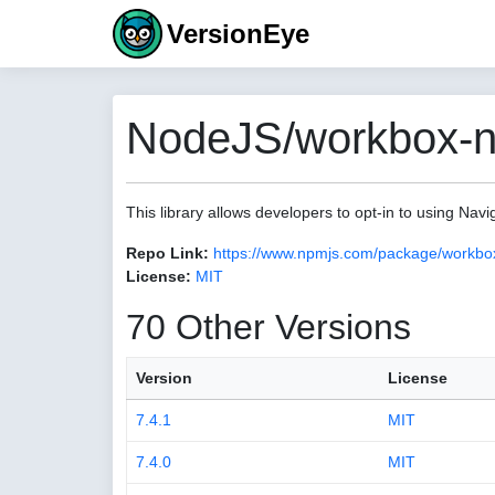
VersionEye
NodeJS/workbox-na
This library allows developers to opt-in to using Navi
Repo Link:
https://www.npmjs.com/package/workbox
License:
MIT
70 Other Versions
Version
License
7.4.1
MIT
7.4.0
MIT