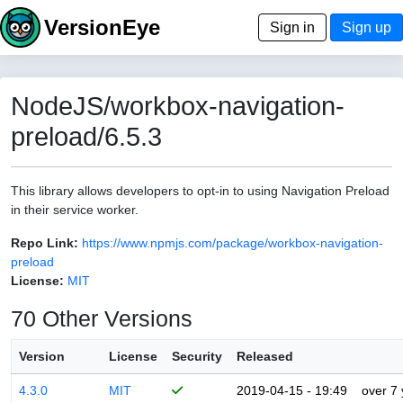
VersionEye
Sign in
Sign up
NodeJS/workbox-navigation-
preload/6.5.3
This library allows developers to opt-in to using Navigation Preload
in their service worker.
Repo Link:
https://www.npmjs.com/package/workbox-navigation-
preload
License:
MIT
70 Other Versions
Version
License
Security
Released
4.3.0
MIT
2019-04-15 - 19:49
over 7