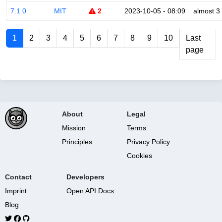
7.1.0
MIT
2
2023-10-05 - 08:09
almost 3
1
2
3
4
5
6
7
8
9
10
Last
page
About
Legal
Mission
Terms
Principles
Privacy Policy
Cookies
Contact
Developers
Imprint
Open API Docs
Blog