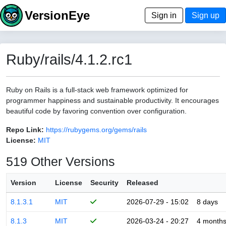
VersionEye
Sign in
Sign up
Ruby/rails/4.1.2.rc1
Ruby on Rails is a full-stack web framework optimized for
programmer happiness and sustainable productivity. It encourages
beautiful code by favoring convention over configuration.
Repo Link:
https://rubygems.org/gems/rails
License:
MIT
519 Other Versions
Version
License
Security
Released
8.1.3.1
MIT
2026-07-29 - 15:02
8 days
8.1.3
MIT
2026-03-24 - 20:27
4 month