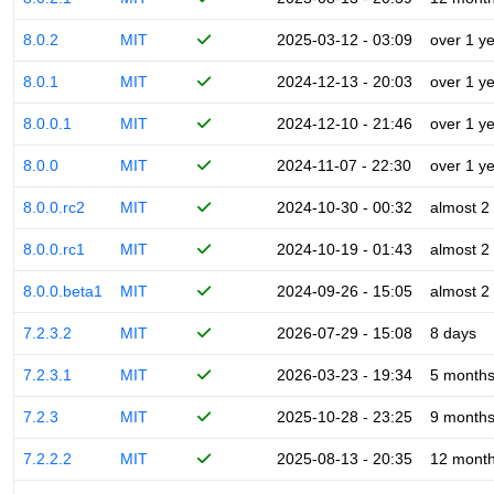
8.0.2
MIT
2025-03-12 - 03:09
over 1 y
8.0.1
MIT
2024-12-13 - 20:03
over 1 y
8.0.0.1
MIT
2024-12-10 - 21:46
over 1 y
8.0.0
MIT
2024-11-07 - 22:30
over 1 y
8.0.0.rc2
MIT
2024-10-30 - 00:32
almost 2
8.0.0.rc1
MIT
2024-10-19 - 01:43
almost 2
8.0.0.beta1
MIT
2024-09-26 - 15:05
almost 2
7.2.3.2
MIT
2026-07-29 - 15:08
8 days
7.2.3.1
MIT
2026-03-23 - 19:34
5 month
7.2.3
MIT
2025-10-28 - 23:25
9 month
7.2.2.2
MIT
2025-08-13 - 20:35
12 mont