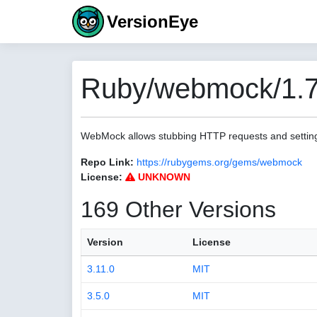
VersionEye
Ruby/webmock/1.7
WebMock allows stubbing HTTP requests and settin
Repo Link:
https://rubygems.org/gems/webmock
License:
UNKNOWN
169 Other Versions
Version
License
3.11.0
MIT
3.5.0
MIT