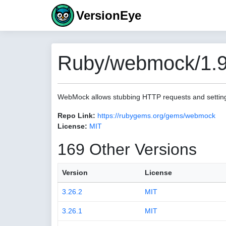
VersionEye
Ruby/webmock/1.9
WebMock allows stubbing HTTP requests and settin
Repo Link:
https://rubygems.org/gems/webmock
License:
MIT
169 Other Versions
Version
License
3.26.2
MIT
3.26.1
MIT