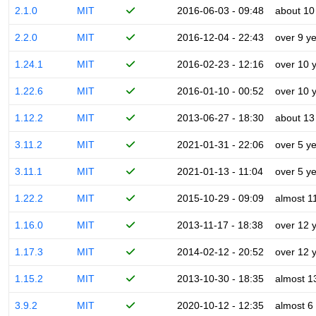
2.1.0
MIT
2016-06-03 - 09:48
about 10
2.2.0
MIT
2016-12-04 - 22:43
over 9 y
1.24.1
MIT
2016-02-23 - 12:16
over 10 
1.22.6
MIT
2016-01-10 - 00:52
over 10 
1.12.2
MIT
2013-06-27 - 18:30
about 13
3.11.2
MIT
2021-01-31 - 22:06
over 5 y
3.11.1
MIT
2021-01-13 - 11:04
over 5 y
1.22.2
MIT
2015-10-29 - 09:09
almost 1
1.16.0
MIT
2013-11-17 - 18:38
over 12 
1.17.3
MIT
2014-02-12 - 20:52
over 12 
1.15.2
MIT
2013-10-30 - 18:35
almost 1
3.9.2
MIT
2020-10-12 - 12:35
almost 6