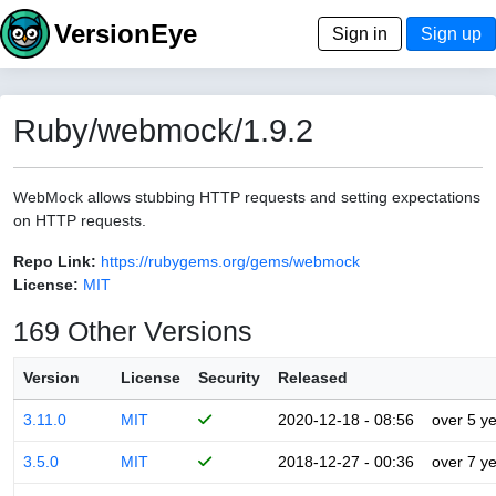
VersionEye
Sign in
Sign up
Ruby/webmock/1.9.2
WebMock allows stubbing HTTP requests and setting expectations
on HTTP requests.
Repo Link:
https://rubygems.org/gems/webmock
License:
MIT
169 Other Versions
Version
License
Security
Released
3.11.0
MIT
2020-12-18 - 08:56
over 5 y
3.5.0
MIT
2018-12-27 - 00:36
over 7 y