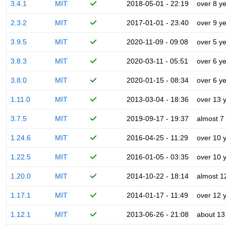
3.4.1
MIT
2018-05-01 - 22:19
over 8 y
2.3.2
MIT
2017-01-01 - 23:40
over 9 y
3.9.5
MIT
2020-11-09 - 09:08
over 5 y
3.8.3
MIT
2020-03-11 - 05:51
over 6 y
3.8.0
MIT
2020-01-15 - 08:34
over 6 y
1.11.0
MIT
2013-03-04 - 18:36
over 13 
3.7.5
MIT
2019-09-17 - 19:37
almost 7
1.24.6
MIT
2016-04-25 - 11:29
over 10 
1.22.5
MIT
2016-01-05 - 03:35
over 10 
1.20.0
MIT
2014-10-22 - 18:14
almost 1
1.17.1
MIT
2014-01-17 - 11:49
over 12 
1.12.1
MIT
2013-06-26 - 21:08
about 13