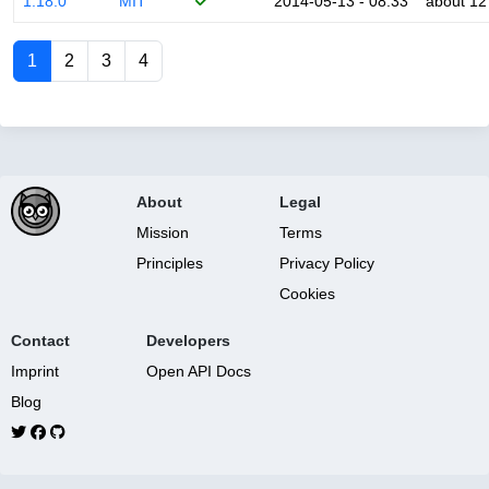
1.18.0
MIT
2014-05-13 - 08:33
about 12
1
2
3
4
About
Legal
Mission
Terms
Principles
Privacy Policy
Cookies
Contact
Developers
Imprint
Open API Docs
Blog