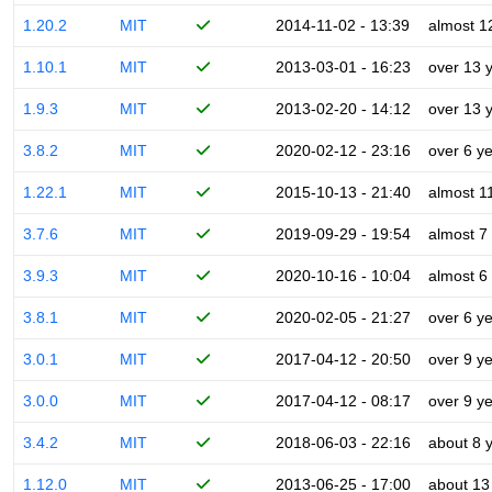
1.20.2
MIT
2014-11-02 - 13:39
almost 1
1.10.1
MIT
2013-03-01 - 16:23
over 13 
1.9.3
MIT
2013-02-20 - 14:12
over 13 
3.8.2
MIT
2020-02-12 - 23:16
over 6 y
1.22.1
MIT
2015-10-13 - 21:40
almost 1
3.7.6
MIT
2019-09-29 - 19:54
almost 7
3.9.3
MIT
2020-10-16 - 10:04
almost 6
3.8.1
MIT
2020-02-05 - 21:27
over 6 y
3.0.1
MIT
2017-04-12 - 20:50
over 9 y
3.0.0
MIT
2017-04-12 - 08:17
over 9 y
3.4.2
MIT
2018-06-03 - 22:16
about 8 
1.12.0
MIT
2013-06-25 - 17:00
about 13