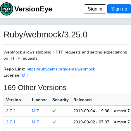
VersionEye
Sign in
Sign up
Ruby/webmock/3.25.0
WebMock allows stubbing HTTP requests and setting expectations
on HTTP requests.
Repo Link:
https://rubygems.org/gems/webmock
License:
MIT
169 Other Versions
Version
License
Security
Released
3.7.2
MIT
2019-09-04 - 19:36
almost 7
3.7.1
MIT
2019-09-02 - 07:37
almost 7