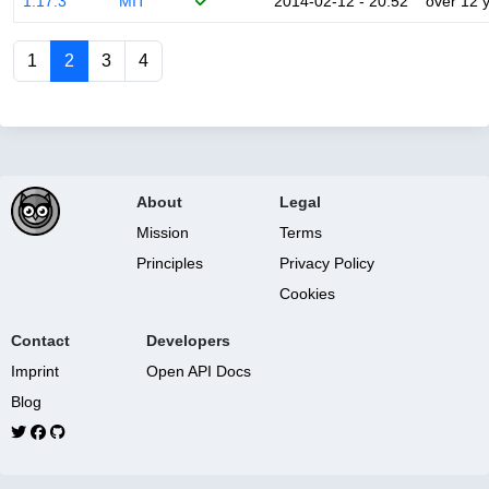
1.17.3
MIT
2014-02-12 - 20:52
over 12 
1
2
3
4
About
Legal
Mission
Terms
Principles
Privacy Policy
Cookies
Contact
Developers
Imprint
Open API Docs
Blog