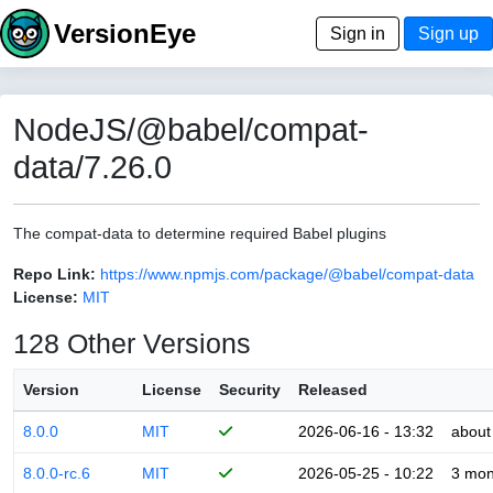
VersionEye
Sign in
Sign up
NodeJS/@babel/compat-
data/7.26.0
The compat-data to determine required Babel plugins
Repo Link:
https://www.npmjs.com/package/@babel/compat-data
License:
MIT
128 Other Versions
Version
License
Security
Released
8.0.0
MIT
2026-06-16 - 13:32
about
8.0.0-rc.6
MIT
2026-05-25 - 10:22
3 mon