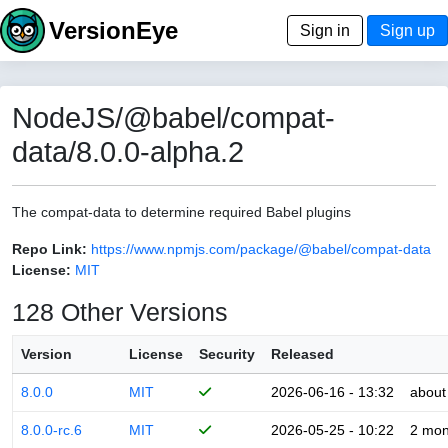
VersionEye
Sign in
Sign up
NodeJS/@babel/compat-
data/8.0.0-alpha.2
The compat-data to determine required Babel plugins
Repo Link:
https://www.npmjs.com/package/@babel/compat-data
License:
MIT
128 Other Versions
Version
License
Security
Released
8.0.0
MIT
2026-06-16 - 13:32
about
8.0.0-rc.6
MIT
2026-05-25 - 10:22
2 mon