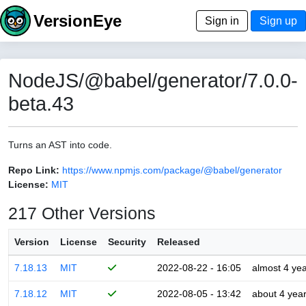
VersionEye
Sign in
Sign up
NodeJS/@babel/generator/7.0.0-
beta.43
Turns an AST into code.
Repo Link:
https://www.npmjs.com/package/@babel/generator
License:
MIT
217 Other Versions
Version
License
Security
Released
7.18.13
MIT
2022-08-22 - 16:05
almost 4 ye
7.18.12
MIT
2022-08-05 - 13:42
about 4 yea