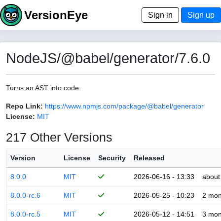
VersionEye
Sign in
Sign up
NodeJS/@babel/generator/7.6.0
Turns an AST into code.
Repo Link:
https://www.npmjs.com/package/@babel/generator
License:
MIT
217 Other Versions
Version
License
Security
Released
8.0.0
MIT
2026-06-16 - 13:33
about
8.0.0-rc.6
MIT
2026-05-25 - 10:23
2 mon
8.0.0-rc.5
MIT
2026-05-12 - 14:51
3 mon