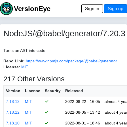
VersionEye
Sign in
Sign up
NodeJS/@babel/generator/7.20.3
Turns an AST into code.
Repo Link:
https://www.npmjs.com/package/@babel/generator
License:
MIT
217 Other Versions
Version
License
Security
Released
7.18.13
MIT
2022-08-22 - 16:05
almost 4 ye
7.18.12
MIT
2022-08-05 - 13:42
about 4 yea
7.18.10
MIT
2022-08-01 - 18:46
about 4 yea