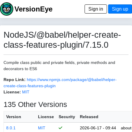
VersionEye
Sign in
Sign up
NodeJS/@babel/helper-create-
class-features-plugin/7.15.0
Compile class public and private fields, private methods and
decorators to ES6
Repo Link:
https://www.npmjs.com/package/@babel/helper-
create-class-features-plugin
License:
MIT
135 Other Versions
Version
License
Security
Released
8.0.1
MIT
2026-06-17 - 09:44
about