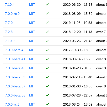
7.10.4
MIT
2020-06-30 - 13:13
about 
7.0.0-rc.0
MIT
2018-08-09 - 15:59
almost
7.7.0
MIT
2019-11-05 - 10:53
almost
7.2.3
MIT
2018-12-20 - 11:13
over 7
7.10.0
MIT
2020-05-26 - 21:43
about 
7.0.0-beta.4
MIT
2017-10-30 - 18:36
almost
7.0.0-beta.41
MIT
2018-03-14 - 16:26
over 8
7.0.0-beta.45
MIT
2018-04-23 - 01:58
over 8
7.0.0-beta.53
MIT
2018-07-11 - 13:40
about 
7.0.0-beta.37
MIT
2018-01-08 - 16:03
over 8
7.0.0-beta.55
MIT
2018-07-28 - 22:07
about 
7.0.0-rc.3
MIT
2018-08-24 - 18:09
almost