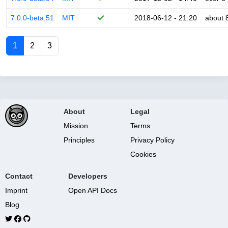
7.0.0-beta.51
MIT
2018-06-12 - 21:20
about 
1
2
3
About
Legal
Mission
Terms
Principles
Privacy Policy
Cookies
Contact
Developers
Imprint
Open API Docs
Blog