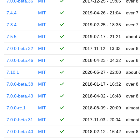
7.0.0-beta.36
MIT
2017-12-25 - 19:05
over 8
7.4.4
MIT
2019-04-26 - 21:04
over 7
7.3.4
MIT
2019-02-25 - 18:35
over 7
7.5.5
MIT
2019-07-17 - 21:21
about 
7.0.0-beta.32
MIT
2017-11-12 - 13:33
over 8
7.0.0-beta.46
MIT
2018-04-23 - 04:32
over 8
7.10.1
MIT
2020-05-27 - 22:08
about 
7.0.0-beta.38
MIT
2018-01-17 - 16:32
over 8
7.0.0-beta.43
MIT
2018-04-02 - 16:48
over 8
7.0.0-rc.1
MIT
2018-08-09 - 20:09
almost
7.0.0-beta.31
MIT
2017-11-03 - 20:04
almost
7.0.0-beta.40
MIT
2018-02-12 - 16:42
over 8