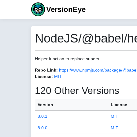
VersionEye
NodeJS/@babel/hel
Helper function to replace supers
Repo Link:
https://www.npmjs.com/package/@babel
License:
MIT
120 Other Versions
Version
License
8.0.1
MIT
8.0.0
MIT