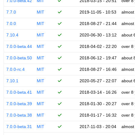
7.0.0-beta.42
MIT
2018-03-15 - 20:51
over 8
7.7.0
MIT
2019-11-05 - 10:53
almost
7.0.0
MIT
2018-08-27 - 21:44
almost
7.10.4
MIT
2020-06-30 - 13:12
about 
7.0.0-beta.44
MIT
2018-04-02 - 22:20
over 8
7.0.0-beta.50
MIT
2018-06-12 - 19:47
about 
7.0.0-rc.4
MIT
2018-08-27 - 16:46
almost
7.10.1
MIT
2020-05-27 - 22:07
about 
7.0.0-beta.41
MIT
2018-03-14 - 16:26
over 8
7.0.0-beta.39
MIT
2018-01-30 - 20:27
over 8
7.0.0-beta.38
MIT
2018-01-17 - 16:32
over 8
7.0.0-beta.31
MIT
2017-11-03 - 20:04
almost