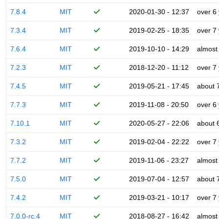
7.8.4
MIT
2020-01-30 - 12:37
over 6
7.3.4
MIT
2019-02-25 - 18:35
over 7
7.6.4
MIT
2019-10-10 - 14:29
almost
7.2.3
MIT
2018-12-20 - 11:12
over 7
7.4.5
MIT
2019-05-21 - 17:45
about 
7.7.3
MIT
2019-11-08 - 20:50
over 6
7.10.1
MIT
2020-05-27 - 22:06
about 
7.3.2
MIT
2019-02-04 - 22:22
over 7
7.7.2
MIT
2019-11-06 - 23:27
almost
7.5.0
MIT
2019-07-04 - 12:57
about 
7.4.2
MIT
2019-03-21 - 10:17
over 7
7.0.0-rc.4
MIT
2018-08-27 - 16:42
almost