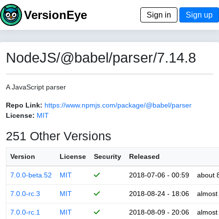
VersionEye
Sign in
Sign up
NodeJS/@babel/parser/7.14.8
A JavaScript parser
Repo Link:
https://www.npmjs.com/package/@babel/parser
License:
MIT
251 Other Versions
Version
License
Security
Released
7.0.0-beta.52
MIT
2018-07-06 - 00:59
about 
7.0.0-rc.3
MIT
2018-08-24 - 18:06
almost
7.0.0-rc.1
MIT
2018-08-09 - 20:06
almost