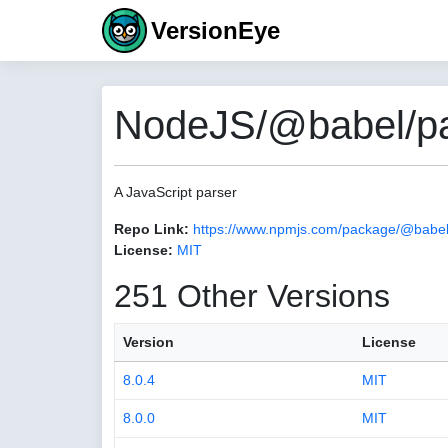
VersionEye
NodeJS/@babel/pa
A JavaScript parser
Repo Link:
https://www.npmjs.com/package/@babel
License:
MIT
251 Other Versions
Version
License
8.0.4
MIT
8.0.0
MIT