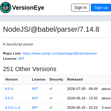
VersionEye
Sign in
Sign up
NodeJS/@babel/parser/7.14.8
A JavaScript parser
Repo Link:
https://www.npmjs.com/package/@babel/parser
License:
MIT
251 Other Versions
Version
License
Security
Released
8.0.4
MIT
2026-07-09 - 08:49
about
8.0.0
MIT
2026-06-16 - 13:32
about
8.0.0-rc.6
MIT
2026-05-25 - 10:23
3 mon