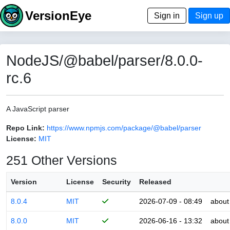
VersionEye
Sign in
Sign up
NodeJS/@babel/parser/8.0.0-
rc.6
A JavaScript parser
Repo Link:
https://www.npmjs.com/package/@babel/parser
License:
MIT
251 Other Versions
Version
License
Security
Released
8.0.4
MIT
2026-07-09 - 08:49
about
8.0.0
MIT
2026-06-16 - 13:32
about