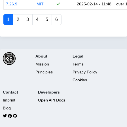
7.26.9
MIT
2025-02-14 - 11:48
over 
1
2
3
4
5
6
About
Legal
Mission
Terms
Principles
Privacy Policy
Cookies
Contact
Developers
Imprint
Open API Docs
Blog