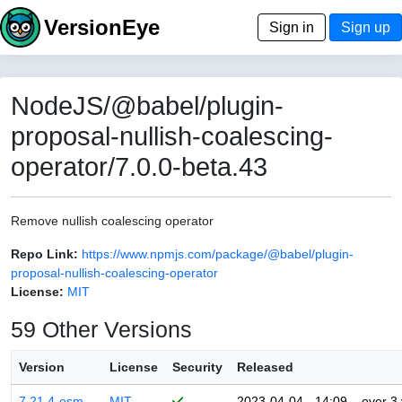
VersionEye
Sign in
Sign up
NodeJS/@babel/plugin-
proposal-nullish-coalescing-
operator/7.0.0-beta.43
Remove nullish coalescing operator
Repo Link:
https://www.npmjs.com/package/@babel/plugin-
proposal-nullish-coalescing-operator
License:
MIT
59 Other Versions
Version
License
Security
Released
7.21.4-esm
MIT
2023-04-04 - 14:09
over 3