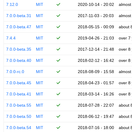
7.12.0
MIT
2020-10-14 - 20:02
almost
7.0.0-beta.31
MIT
2017-11-03 - 20:03
almost
7.0.0-beta.47
MIT
2018-05-15 - 00:09
about 
7.4.4
MIT
2019-04-26 - 21:03
over 7
7.0.0-beta.35
MIT
2017-12-14 - 21:48
over 8
7.0.0-beta.40
MIT
2018-02-12 - 16:42
over 8
7.0.0-rc.0
MIT
2018-08-09 - 15:58
almost
7.0.0-beta.45
MIT
2018-04-23 - 01:57
over 8
7.0.0-beta.41
MIT
2018-03-14 - 16:26
over 8
7.0.0-beta.55
MIT
2018-07-28 - 22:07
about 
7.0.0-beta.50
MIT
2018-06-12 - 19:47
about 
7.0.0-beta.54
MIT
2018-07-16 - 18:00
about 