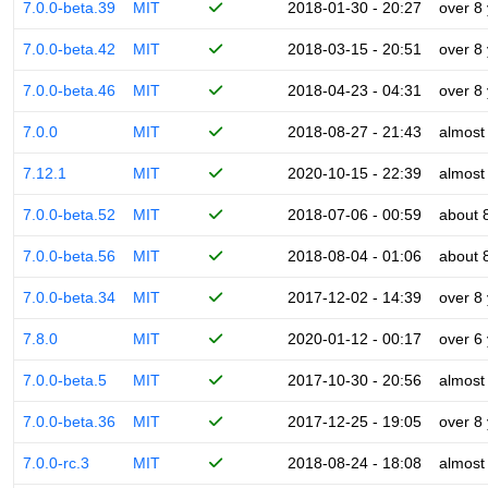
7.0.0-beta.39
MIT
2018-01-30 - 20:27
over 8
7.0.0-beta.42
MIT
2018-03-15 - 20:51
over 8
7.0.0-beta.46
MIT
2018-04-23 - 04:31
over 8
7.0.0
MIT
2018-08-27 - 21:43
almost
7.12.1
MIT
2020-10-15 - 22:39
almost
7.0.0-beta.52
MIT
2018-07-06 - 00:59
about 
7.0.0-beta.56
MIT
2018-08-04 - 01:06
about 
7.0.0-beta.34
MIT
2017-12-02 - 14:39
over 8
7.8.0
MIT
2020-01-12 - 00:17
over 6
7.0.0-beta.5
MIT
2017-10-30 - 20:56
almost
7.0.0-beta.36
MIT
2017-12-25 - 19:05
over 8
7.0.0-rc.3
MIT
2018-08-24 - 18:08
almost