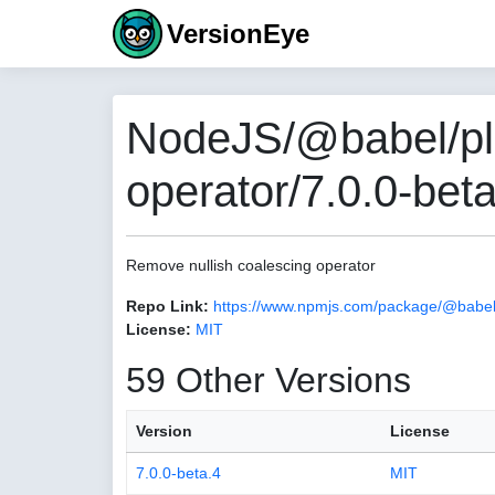
VersionEye
NodeJS/@babel/plu
operator/7.0.0-bet
Remove nullish coalescing operator
Repo Link:
https://www.npmjs.com/package/@babel/p
License:
MIT
59 Other Versions
Version
License
7.0.0-beta.4
MIT