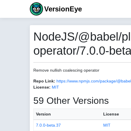
VersionEye
NodeJS/@babel/plu
operator/7.0.0-bet
Remove nullish coalescing operator
Repo Link:
https://www.npmjs.com/package/@babel/p
License:
MIT
59 Other Versions
Version
License
7.0.0-beta.37
MIT