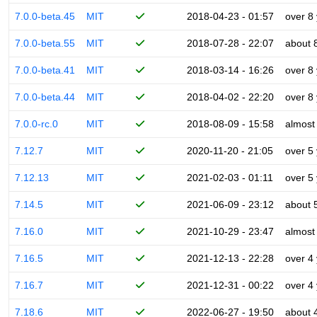
7.0.0-beta.45
MIT
2018-04-23 - 01:57
over 8
7.0.0-beta.55
MIT
2018-07-28 - 22:07
about 
7.0.0-beta.41
MIT
2018-03-14 - 16:26
over 8
7.0.0-beta.44
MIT
2018-04-02 - 22:20
over 8
7.0.0-rc.0
MIT
2018-08-09 - 15:58
almost
7.12.7
MIT
2020-11-20 - 21:05
over 5
7.12.13
MIT
2021-02-03 - 01:11
over 5
7.14.5
MIT
2021-06-09 - 23:12
about 
7.16.0
MIT
2021-10-29 - 23:47
almost
7.16.5
MIT
2021-12-13 - 22:28
over 4
7.16.7
MIT
2021-12-31 - 00:22
over 4
7.18.6
MIT
2022-06-27 - 19:50
about 