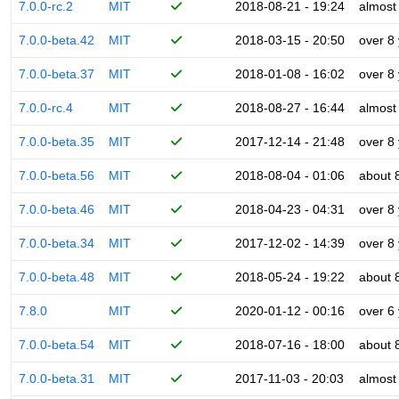
7.0.0-rc.2
MIT
2018-08-21 - 19:24
almost
7.0.0-beta.42
MIT
2018-03-15 - 20:50
over 8
7.0.0-beta.37
MIT
2018-01-08 - 16:02
over 8
7.0.0-rc.4
MIT
2018-08-27 - 16:44
almost
7.0.0-beta.35
MIT
2017-12-14 - 21:48
over 8
7.0.0-beta.56
MIT
2018-08-04 - 01:06
about 
7.0.0-beta.46
MIT
2018-04-23 - 04:31
over 8
7.0.0-beta.34
MIT
2017-12-02 - 14:39
over 8
7.0.0-beta.48
MIT
2018-05-24 - 19:22
about 
7.8.0
MIT
2020-01-12 - 00:16
over 6
7.0.0-beta.54
MIT
2018-07-16 - 18:00
about 
7.0.0-beta.31
MIT
2017-11-03 - 20:03
almost