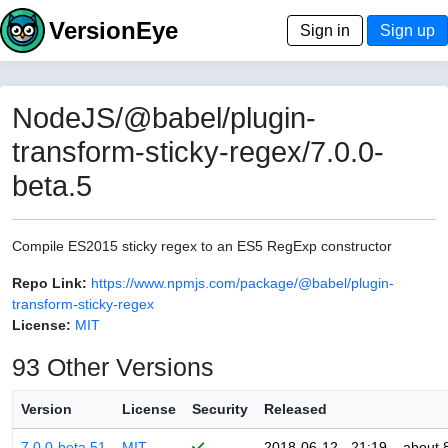
VersionEye
Sign in
Sign up
NodeJS/@babel/plugin-
transform-sticky-regex/7.0.0-
beta.5
Compile ES2015 sticky regex to an ES5 RegExp constructor
Repo Link:
https://www.npmjs.com/package/@babel/plugin-
transform-sticky-regex
License:
MIT
93 Other Versions
Version
License
Security
Released
7.0.0-beta.51
MIT
2018-06-12 - 21:19
about 