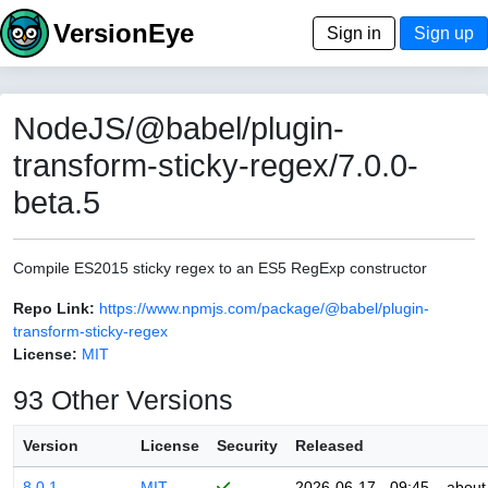
VersionEye
Sign in
Sign up
NodeJS/@babel/plugin-
transform-sticky-regex/7.0.0-
beta.5
Compile ES2015 sticky regex to an ES5 RegExp constructor
Repo Link:
https://www.npmjs.com/package/@babel/plugin-
transform-sticky-regex
License:
MIT
93 Other Versions
Version
License
Security
Released
8.0.1
MIT
2026-06-17 - 09:45
about