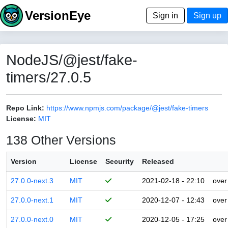
VersionEye
Sign in
Sign up
NodeJS/@jest/fake-
timers/27.0.5
Repo Link:
https://www.npmjs.com/package/@jest/fake-timers
License:
MIT
138 Other Versions
Version
License
Security
Released
27.0.0-next.3
MIT
2021-02-18 - 22:10
over
27.0.0-next.1
MIT
2020-12-07 - 12:43
over
27.0.0-next.0
MIT
2020-12-05 - 17:25
over