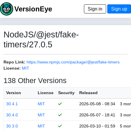
VersionEye
Sign in
Sign up
NodeJS/@jest/fake-
timers/27.0.5
Repo Link:
https://www.npmjs.com/package/@jest/fake-timers
License:
MIT
138 Other Versions
Version
License
Security
Released
30.4.1
MIT
2026-05-08 - 08:34
3 mon
30.4.0
MIT
2026-05-07 - 18:41
3 mon
30.3.0
MIT
2026-03-10 - 01:59
5 mon