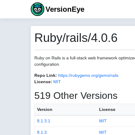
VersionEye
Ruby/rails/4.0.6
Ruby on Rails is a full-stack web framework optimize
configuration.
Repo Link:
https://rubygems.org/gems/rails
License:
MIT
519 Other Versions
Version
License
8.1.3.1
MIT
8.1.3
MIT