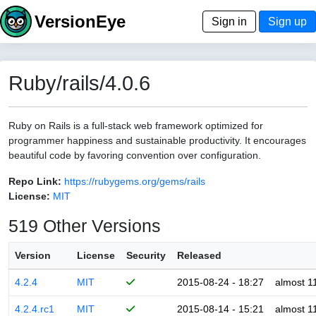
VersionEye
Sign in
Sign up
Ruby/rails/4.0.6
Ruby on Rails is a full-stack web framework optimized for
programmer happiness and sustainable productivity. It encourages
beautiful code by favoring convention over configuration.
Repo Link:
https://rubygems.org/gems/rails
License:
MIT
519 Other Versions
Version
License
Security
Released
4.2.4
MIT
2015-08-24 - 18:27
almost 1
4.2.4.rc1
MIT
2015-08-14 - 15:21
almost 1