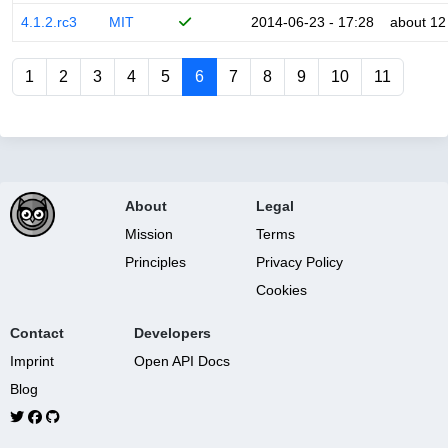
4.1.2.rc3
MIT
2014-06-23 - 17:28
about 12
1
2
3
4
5
6
7
8
9
10
11
About
Legal
Mission
Terms
Principles
Privacy Policy
Cookies
Contact
Developers
Imprint
Open API Docs
Blog