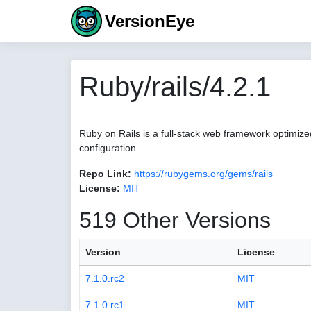
VersionEye
Ruby/rails/4.2.1
Ruby on Rails is a full-stack web framework optimize
configuration.
Repo Link:
https://rubygems.org/gems/rails
License:
MIT
519 Other Versions
Version
License
7.1.0.rc2
MIT
7.1.0.rc1
MIT