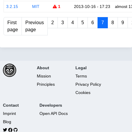
3.2.15
MIT
1
2013-10-16 - 17:23
almost 1
First
Previous
2
3
4
5
6
7
8
9
page
page
About
Legal
Mission
Terms
Principles
Privacy Policy
Cookies
Contact
Developers
Imprint
Open API Docs
Blog