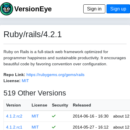
VersionEye
Sign in
Sign up
Ruby/rails/4.2.1
Ruby on Rails is a full-stack web framework optimized for
programmer happiness and sustainable productivity. It encourages
beautiful code by favoring convention over configuration.
Repo Link:
https://rubygems.org/gems/rails
License:
MIT
519 Other Versions
Version
License
Security
Released
4.1.2.rc2
MIT
2014-06-16 - 16:30
about 12
4.1.2.rc1
MIT
2014-05-27 - 16:12
about 12