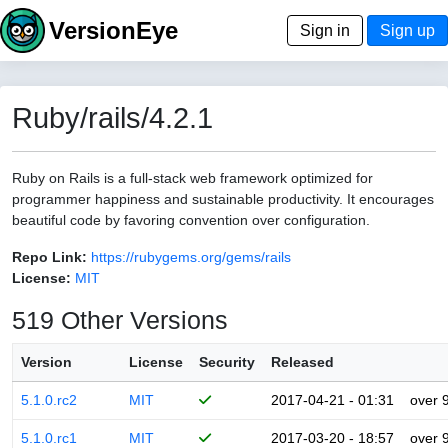
VersionEye
Sign in
Sign up
Ruby/rails/4.2.1
Ruby on Rails is a full-stack web framework optimized for
programmer happiness and sustainable productivity. It encourages
beautiful code by favoring convention over configuration.
Repo Link:
https://rubygems.org/gems/rails
License:
MIT
519 Other Versions
Version
License
Security
Released
5.1.0.rc2
MIT
2017-04-21 - 01:31
over 
5.1.0.rc1
MIT
2017-03-20 - 18:57
over 