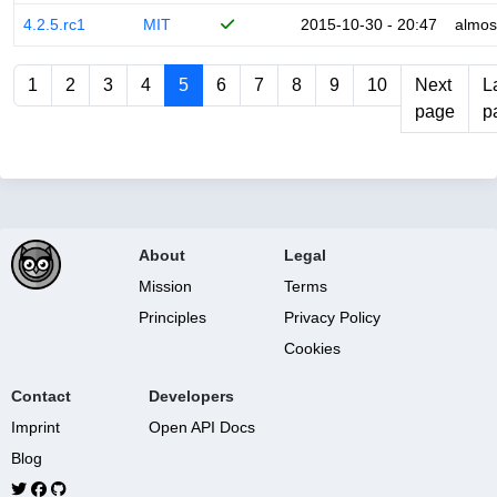
4.2.5.rc1
MIT
2015-10-30 - 20:47
almos
1
2
3
4
5
6
7
8
9
10
Next
L
page
p
About
Legal
Mission
Terms
Principles
Privacy Policy
Cookies
Contact
Developers
Imprint
Open API Docs
Blog