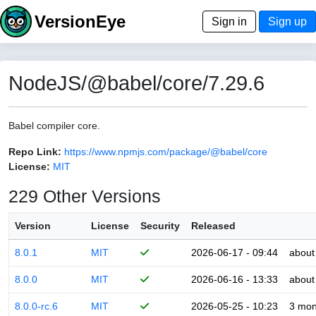
VersionEye
Sign in
Sign up
NodeJS/@babel/core/7.29.6
Babel compiler core.
Repo Link:
https://www.npmjs.com/package/@babel/core
License:
MIT
229 Other Versions
Version
License
Security
Released
8.0.1
MIT
2026-06-17 - 09:44
about
8.0.0
MIT
2026-06-16 - 13:33
about
8.0.0-rc.6
MIT
2026-05-25 - 10:23
3 mon