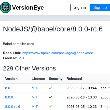
VersionEye
Sign in
Sign up
NodeJS/@babel/core/8.0.0-rc.6
Babel compiler core.
Repo Link:
https://www.npmjs.com/package/@babel/core
License:
MIT
229 Other Versions
Version
License
Security
Released
8.0.1
MIT
2026-06-17 - 09:44
about
8.0.0
MIT
2026-06-16 - 13:33
about
8.0.0-rc.6
MIT
2026-05-25 - 10:23
3 mon