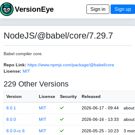
VersionEye
Sign in
Sign up
NodeJS/@babel/core/7.29.7
Babel compiler core.
Repo Link:
https://www.npmjs.com/package/@babel/core
License:
MIT
229 Other Versions
Version
License
Security
Released
8.0.1
MIT
2026-06-17 - 09:44
about
8.0.0
MIT
2026-06-16 - 13:33
about
8.0.0-rc.6
MIT
2026-05-25 - 10:23
3 mon