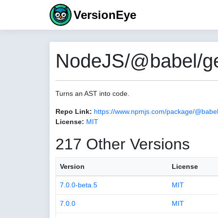
VersionEye
NodeJS/@babel/ge
Turns an AST into code.
Repo Link:
https://www.npmjs.com/package/@babel
License:
MIT
217 Other Versions
Version
License
7.0.0-beta.5
MIT
7.0.0
MIT