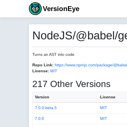
VersionEye
NodeJS/@babel/gen
Turns an AST into code.
Repo Link:
https://www.npmjs.com/package/@babel
License:
MIT
217 Other Versions
Version
License
7.0.0-beta.5
MIT
7.0.0
MIT