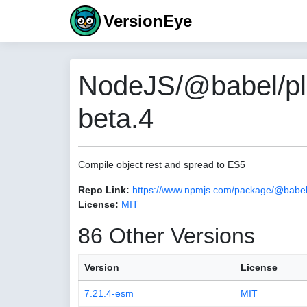
VersionEye
NodeJS/@babel/plug
beta.4
Compile object rest and spread to ES5
Repo Link:
https://www.npmjs.com/package/@babel/
License:
MIT
86 Other Versions
Version
License
7.21.4-esm
MIT