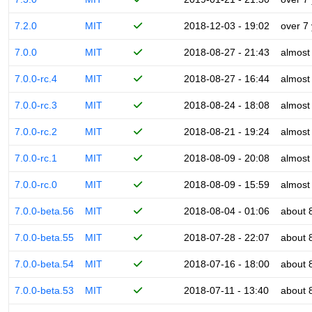
7.2.0
MIT
2018-12-03 - 19:02
over 7
7.0.0
MIT
2018-08-27 - 21:43
almost
7.0.0-rc.4
MIT
2018-08-27 - 16:44
almost
7.0.0-rc.3
MIT
2018-08-24 - 18:08
almost
7.0.0-rc.2
MIT
2018-08-21 - 19:24
almost
7.0.0-rc.1
MIT
2018-08-09 - 20:08
almost
7.0.0-rc.0
MIT
2018-08-09 - 15:59
almost
7.0.0-beta.56
MIT
2018-08-04 - 01:06
about 
7.0.0-beta.55
MIT
2018-07-28 - 22:07
about 
7.0.0-beta.54
MIT
2018-07-16 - 18:00
about 
7.0.0-beta.53
MIT
2018-07-11 - 13:40
about 