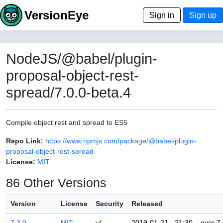
VersionEye
Sign in
Sign up
NodeJS/@babel/plugin-
proposal-object-rest-
spread/7.0.0-beta.4
Compile object rest and spread to ES5
Repo Link:
https://www.npmjs.com/package/@babel/plugin-
proposal-object-rest-spread
License:
MIT
86 Other Versions
Version
License
Security
Released
7.3.0
MIT
2019-01-21 - 21:30
over 7