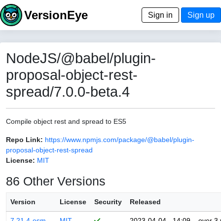
VersionEye
Sign in
Sign up
NodeJS/@babel/plugin-
proposal-object-rest-
spread/7.0.0-beta.4
Compile object rest and spread to ES5
Repo Link:
https://www.npmjs.com/package/@babel/plugin-
proposal-object-rest-spread
License:
MIT
86 Other Versions
Version
License
Security
Released
7.21.4-esm
MIT
2023-04-04 - 14:09
over 3