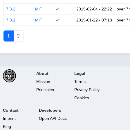
7.3.2
MIT
2019-02-04 - 22:22
over 7
7.3.1
MIT
2019-01-22 - 07:13
over 7
1
2
About
Legal
Mission
Terms
Principles
Privacy Policy
Cookies
Contact
Developers
Imprint
Open API Docs
Blog