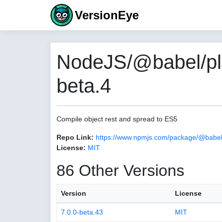
VersionEye
NodeJS/@babel/plug
beta.4
Compile object rest and spread to ES5
Repo Link:
https://www.npmjs.com/package/@babel/
License:
MIT
86 Other Versions
Version
License
7.0.0-beta.43
MIT