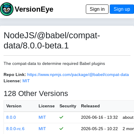
VersionEye
Sign in
Sign up
NodeJS/@babel/compat-
data/8.0.0-beta.1
The compat-data to determine required Babel plugins
Repo Link:
https://www.npmjs.com/package/@babel/compat-data
License:
MIT
128 Other Versions
Version
License
Security
Released
8.0.0
MIT
2026-06-16 - 13:32
about
8.0.0-rc.6
MIT
2026-05-25 - 10:22
2 mon