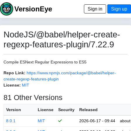
VersionEye
Sign in
Sign up
NodeJS/@babel/helper-create-
regexp-features-plugin/7.22.9
Compile ESNext Regular Expressions to ES5
Repo Link:
https://www.npmjs.com/package/@babel/helper-
create-regexp-features-plugin
License:
MIT
81 Other Versions
Version
License
Security
Released
8.0.1
MIT
2026-06-17 - 09:44
about