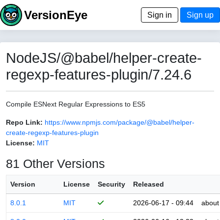
VersionEye
Sign in
Sign up
NodeJS/@babel/helper-create-
regexp-features-plugin/7.24.6
Compile ESNext Regular Expressions to ES5
Repo Link:
https://www.npmjs.com/package/@babel/helper-
create-regexp-features-plugin
License:
MIT
81 Other Versions
Version
License
Security
Released
8.0.1
MIT
2026-06-17 - 09:44
about