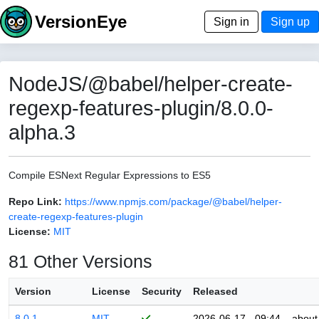
VersionEye
Sign in
Sign up
NodeJS/@babel/helper-create-
regexp-features-plugin/8.0.0-
alpha.3
Compile ESNext Regular Expressions to ES5
Repo Link:
https://www.npmjs.com/package/@babel/helper-
create-regexp-features-plugin
License:
MIT
81 Other Versions
Version
License
Security
Released
8.0.1
MIT
2026-06-17 - 09:44
about