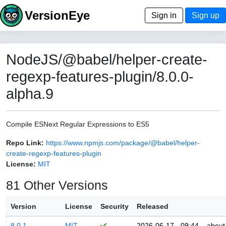
VersionEye
Sign in
Sign up
NodeJS/@babel/helper-create-
regexp-features-plugin/8.0.0-
alpha.9
Compile ESNext Regular Expressions to ES5
Repo Link:
https://www.npmjs.com/package/@babel/helper-
create-regexp-features-plugin
License:
MIT
81 Other Versions
Version
License
Security
Released
8.0.1
MIT
2026-06-17 - 09:44
about