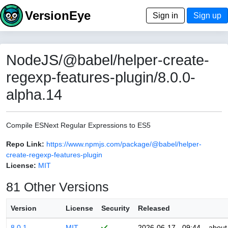
VersionEye
Sign in
Sign up
NodeJS/@babel/helper-create-
regexp-features-plugin/8.0.0-
alpha.14
Compile ESNext Regular Expressions to ES5
Repo Link:
https://www.npmjs.com/package/@babel/helper-
create-regexp-features-plugin
License:
MIT
81 Other Versions
Version
License
Security
Released
8.0.1
MIT
2026-06-17 - 09:44
about