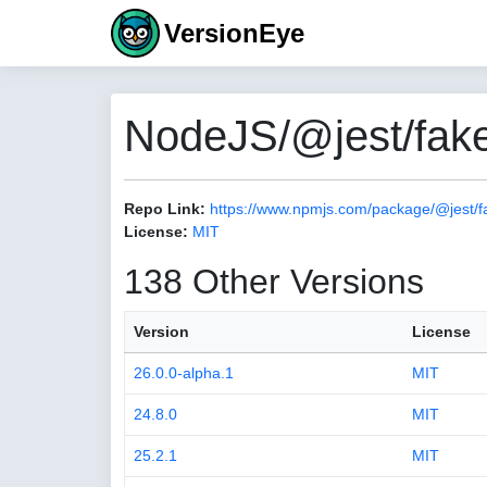
VersionEye
NodeJS/@jest/fake
Repo Link:
https://www.npmjs.com/package/@jest/f
License:
MIT
138 Other Versions
Version
License
26.0.0-alpha.1
MIT
24.8.0
MIT
25.2.1
MIT