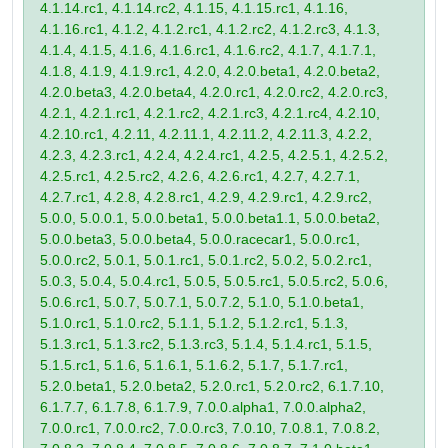
4.1.14.rc1, 4.1.14.rc2, 4.1.15, 4.1.15.rc1, 4.1.16,
4.1.16.rc1, 4.1.2, 4.1.2.rc1, 4.1.2.rc2, 4.1.2.rc3, 4.1.3,
4.1.4, 4.1.5, 4.1.6, 4.1.6.rc1, 4.1.6.rc2, 4.1.7, 4.1.7.1,
4.1.8, 4.1.9, 4.1.9.rc1, 4.2.0, 4.2.0.beta1, 4.2.0.beta2,
4.2.0.beta3, 4.2.0.beta4, 4.2.0.rc1, 4.2.0.rc2, 4.2.0.rc3,
4.2.1, 4.2.1.rc1, 4.2.1.rc2, 4.2.1.rc3, 4.2.1.rc4, 4.2.10,
4.2.10.rc1, 4.2.11, 4.2.11.1, 4.2.11.2, 4.2.11.3, 4.2.2,
4.2.3, 4.2.3.rc1, 4.2.4, 4.2.4.rc1, 4.2.5, 4.2.5.1, 4.2.5.2,
4.2.5.rc1, 4.2.5.rc2, 4.2.6, 4.2.6.rc1, 4.2.7, 4.2.7.1,
4.2.7.rc1, 4.2.8, 4.2.8.rc1, 4.2.9, 4.2.9.rc1, 4.2.9.rc2,
5.0.0, 5.0.0.1, 5.0.0.beta1, 5.0.0.beta1.1, 5.0.0.beta2,
5.0.0.beta3, 5.0.0.beta4, 5.0.0.racecar1, 5.0.0.rc1,
5.0.0.rc2, 5.0.1, 5.0.1.rc1, 5.0.1.rc2, 5.0.2, 5.0.2.rc1,
5.0.3, 5.0.4, 5.0.4.rc1, 5.0.5, 5.0.5.rc1, 5.0.5.rc2, 5.0.6,
5.0.6.rc1, 5.0.7, 5.0.7.1, 5.0.7.2, 5.1.0, 5.1.0.beta1,
5.1.0.rc1, 5.1.0.rc2, 5.1.1, 5.1.2, 5.1.2.rc1, 5.1.3,
5.1.3.rc1, 5.1.3.rc2, 5.1.3.rc3, 5.1.4, 5.1.4.rc1, 5.1.5,
5.1.5.rc1, 5.1.6, 5.1.6.1, 5.1.6.2, 5.1.7, 5.1.7.rc1,
5.2.0.beta1, 5.2.0.beta2, 5.2.0.rc1, 5.2.0.rc2, 6.1.7.10,
6.1.7.7, 6.1.7.8, 6.1.7.9, 7.0.0.alpha1, 7.0.0.alpha2,
7.0.0.rc1, 7.0.0.rc2, 7.0.0.rc3, 7.0.10, 7.0.8.1, 7.0.8.2,