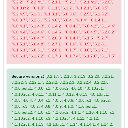
"5.2.2", "5.2.2.rc1", "5.2.1.1", "5.2.1", "5.2.1.rc1", "5.2.0",
"6.1.0.rc2", "6.1.0", "6.1.1", "6.1.2", "6.1.2.1", "6.0.3.5",
"5.2.4.5", "6.1.3", "6.1.3.1", "6.0.3.6", "5.2.5", "6.1.3.2",
"6.0.3.7", "5.2.6", "5.2.4.6", "6.0.4", "6.1.4", "6.1.4.1",
"6.0.4.1", "6.1.4.3", "6.1.4.2", "6.0.4.3", "6.0.4.2", "6.1.4.4",
"6.0.4.4", "6.1.4.6", "6.1.4.5", "6.0.4.6", "6.0.4.5", "5.2.6.2",
"5.2.6.1", "6.0.4.7", "5.2.6.3", "6.1.4.7", "6.1.5", "5.2.7",
"6.1.5.1", "6.0.4.8", "5.2.7.1", "6.1.6", "6.0.5", "5.2.8",
"6.1.6.1", "6.0.5.1", "5.2.8.1", "6.1.7", "6.0.6", "6.1.7.1",
"6.0.6.1", "6.1.7.2", "6.1.7.3", "6.1.7.4", "6.1.7.6", "6.1.7.5"]
Secure versions:
[3.2.17, 3.2.18, 3.2.19, 3.2.20, 3.2.21,
3.2.22, 3.2.22.1, 3.2.22.2, 3.2.22.3, 3.2.22.4, 3.2.22.5,
4.0.0.beta1, 4.0.0.rc1, 4.0.0.rc2, 4.0.10, 4.0.10.rc1,
4.0.10.rc2, 4.0.11, 4.0.11.1, 4.0.12, 4.0.13, 4.0.13.rc1,
4.0.3, 4.0.4, 4.0.4.rc1, 4.0.5, 4.0.6, 4.0.6.rc1, 4.0.6.rc2,
4.0.6.rc3, 4.0.7, 4.0.8, 4.0.9, 4.1.0, 4.1.0.beta1,
4.1.0.beta2, 4.1.0.rc1, 4.1.0.rc2, 4.1.1, 4.1.10, 4.1.10.rc1,
4.1.10.rc2, 4.1.10.rc3, 4.1.10.rc4, 4.1.11, 4.1.12,
4.1.12.rc1, 4.1.13, 4.1.13.rc1, 4.1.14, 4.1.14.1, 4.1.14.2,