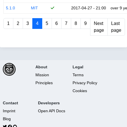
5.1.0
MIT
2017-04-27 - 21:00
over 9 y
1
2
3
4
5
6
7
8
9
Next
Last
page
page
About
Legal
Mission
Terms
Principles
Privacy Policy
Cookies
Contact
Developers
Imprint
Open API Docs
Blog